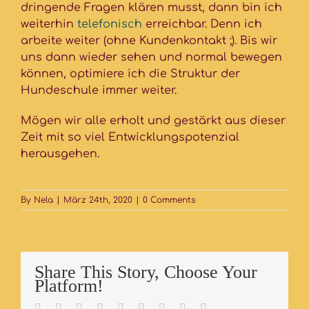
dringende Fragen klären musst, dann bin ich
weiterhin
telefonisch
erreichbar. Denn ich
arbeite weiter (ohne Kundenkontakt ;). Bis wir
uns dann wieder sehen und normal bewegen
können, optimiere ich die Struktur der
Hundeschule immer weiter.
Mögen wir alle erholt und gestärkt aus dieser
Zeit mit so viel Entwicklungspotenzial
herausgehen.
By
Nela
|
März 24th, 2020
|
0 Comments
Share This Story, Choose Your
Platform!
Facebook
Twitter
LinkedIn
Reddit
Whatsapp
Tumblr
Pinterest
Vk
Email