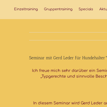
Skip
to
Einzeltraining
Gruppentraining
Specials
Aktu
content
Seminar mit Gerd Leder für Hundehalte
Ich freue mich sehr darüber ein Semi
„Typgerechte und sinnvolle Besc
In diesem Seminar wird Gerd Leder 