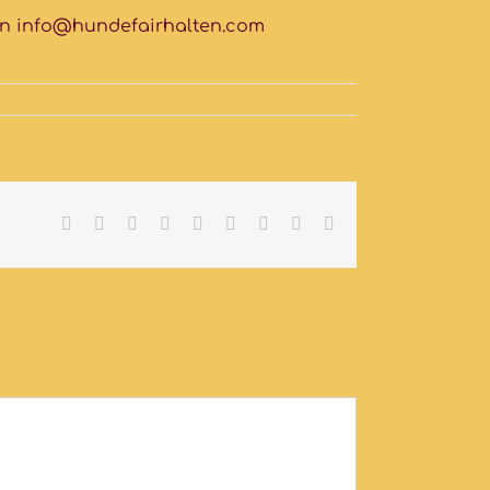
an info@hundefairhalten.com
Facebook
Twitter
LinkedIn
Reddit
Whatsapp
Tumblr
Pinterest
Vk
Email